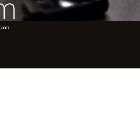
ym
vori.