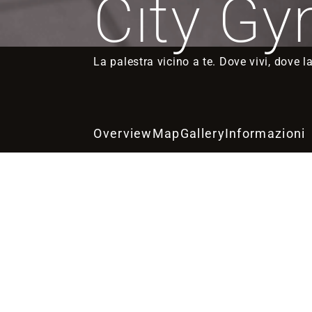
City G
La palestra vicino a te. Dove vivi, dove la
Overview
Map
Gallery
Informazioni