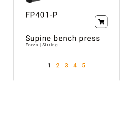
FP401-P
Supine bench press
Forza | Sitting
1
2
3
4
5
Richiedi
informazioni
Compila il modulo per entrare in contatto diretto con un
esperto TECA.