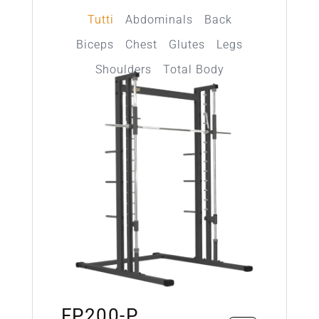
Tutti
Abdominals
Back
Biceps
Chest
Glutes
Legs
Shoulders
Total Body
FP200-P