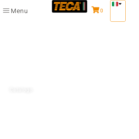
Menu
0
TECA Free Weights
Versatilità e sicurezza per ogni esercizio
Catalogo