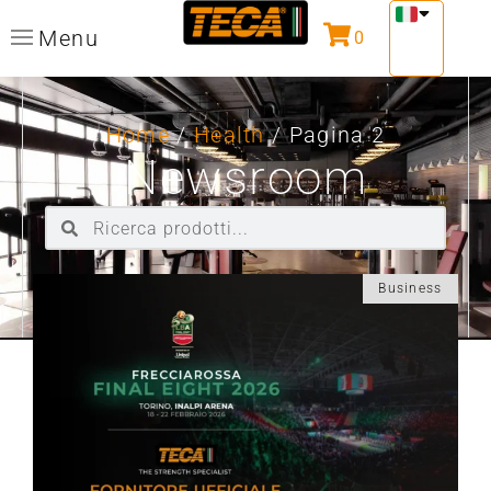
Menu
0
Home
/
Health
/ Pagina 2
Newsroom
Business