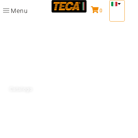
Menu
0
TECA Free Weights
Versatilità e sicurezza per ogni esercizio
Catalogo