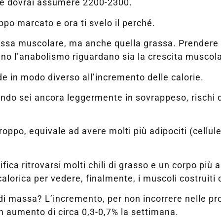
ne dovrai assumere 2200-2300.
po marcato e ora ti svelo il perché.
ssa muscolare, ma anche quella grassa. Prendere u
lano l’anabolismo riguardano sia la crescita muscol
de in modo diverso all’incremento delle calorie.
ando sei ancora leggermente in sovrappeso, rischi d
ppo, equivale ad avere molti più adipociti (cellule 
fica ritrovarsi molti chili di grasso e un corpo più
alorica per vedere, finalmente, i muscoli costruiti 
di massa? L’incremento, per non incorrere nelle p
 aumento di circa 0,3-0,7% la settimana.