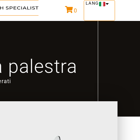
LANG
0
a palestra
rati