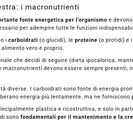
estra: i macronutrienti
ortante fonte energetica per l’organismo
e devono 
ssario per adempire tutte le funzioni indispensabili
no i
carboidrati
(o glucidi), le
proteine
(o protidi) e 
 alimento vero e proprio.
nale che decidi di seguire (dieta ipocalorica, man
re macronutrienti devono essere sempre presenti, n
ità diverse. I carboidrati sono fonte di energia pron
liberano energia più lentamente, ma ne forniscono p
ncipalmente plastica e ricostruttiva, e solo in par
tidi sono
fondamentali per il mantenimento e la cres
.