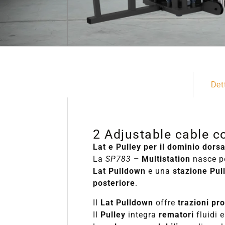
Det
2 Adjustable cable c
Lat e Pulley per il dominio dorsa
La
SP783
– Multistation
nasce pe
Lat Pulldown
e una
stazione Pul
posteriore
.
Il
Lat Pulldown
offre
trazioni pr
Il
Pulley
integra
rematori
fluidi e