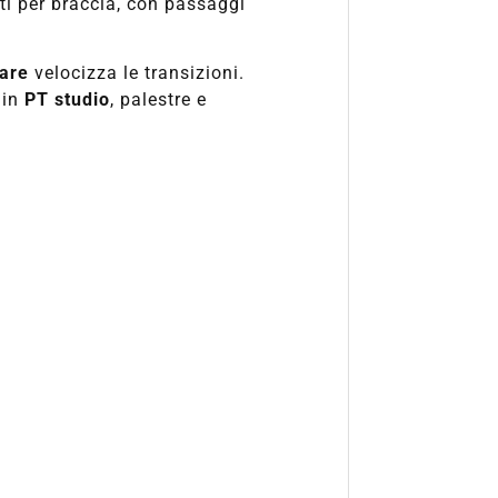
ti per braccia, con passaggi
are
velocizza le transizioni.
in
PT studio
, palestre e