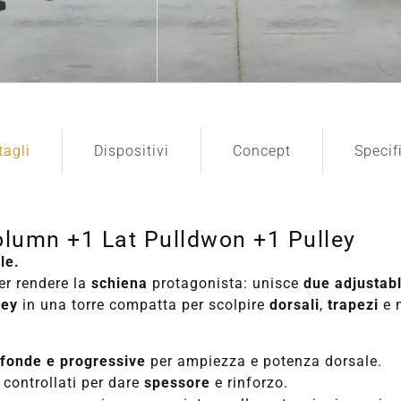
tagli
Dispositivi
Concept
Specif
olumn +1 Lat Pulldwon +1 Pulley
le.
r rendere la
schiena
protagonista: unisce
due adjustab
ley
in una torre compatta per scolpire
dorsali
,
trapezi
e 
ofonde e progressive
per ampiezza e potenza dorsale.
 controllati per dare
spessore
e rinforzo.