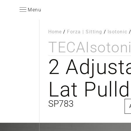
Menu
Home
/
Forza | Sitting
/
Isotonic
TECA
Isoton
2 Adjust
Lat Pull
SP783