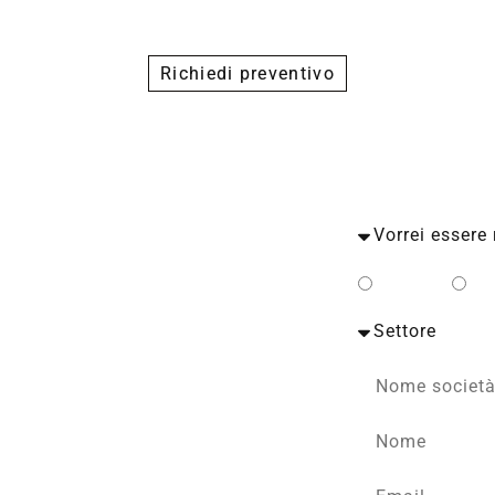
Richiedi preventivo
Privato
Bu
to con un esperto TECA.
rate in base al tuo profilo