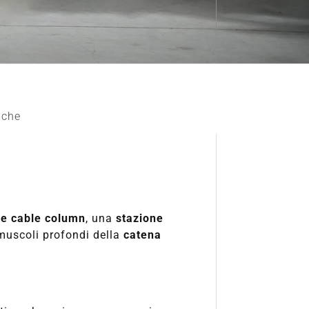
iche
le cable column
, una
stazione
muscoli profondi della
catena