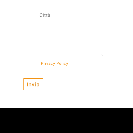
r preso visione della
Privacy Policy
e al Trattamento
’ambito dell’informativa stessa.
Invia