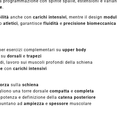
 programmazione con spinte spalle, estensioni e varian
re
.
ilità
anche con
carichi intensivi
, mentre il design
modul
o
atletici
, garantisce
fluidità
e
precisione biomeccanica
er esercizi complementari su
upper body
s su
dorsali
e
trapezi
di, lavoro sui muscoli profondi della schiena
le
con
carichi intensivi
forza
sulla
schiena
gliono una torre dorsale
compatta
e
completa
 potenza e definizione della
catena posteriore
puntano ad
ampiezza
e
spessore
muscolare