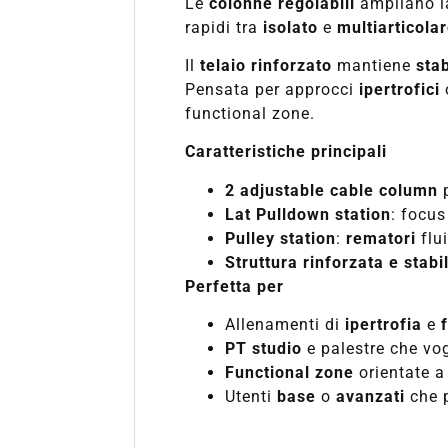
Le
colonne regolabili
ampliano la
rapidi tra
isolato
e
multiarticola
Il
telaio rinforzato
mantiene
stab
Pensata per approcci
ipertrofici
functional zone.
Caratteristiche principali
2 adjustable cable column
p
Lat Pulldown station
: focu
Pulley station
:
rematori
flui
Struttura rinforzata e stabi
Perfetta per
Allenamenti di
ipertrofia
e
PT studio
e palestre che vo
Functional zone
orientate a
Utenti
base
o
avanzati
che 