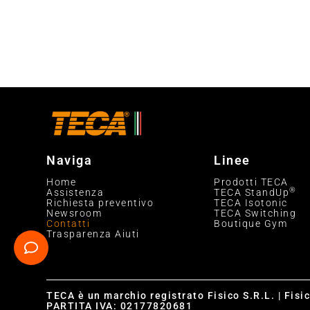
Naviga
Linee
Home
Prodotti TECA
®
Assistenza
TECA StandUp
Richiesta preventivo
TECA Isotonic
Newsroom
TECA Switching
Contatti
Boutique Gym
Trasparenza Aiuti
TECA è un marchio registrato Fisico S.R.L. | Fisi
PARTITA IVA: 02177820681