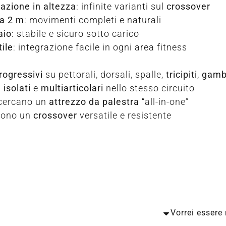
lazione in altezza
: infinite varianti sul
crossover
 a 2 m
: movimenti completi e naturali
aio
: stabile e sicuro sotto carico
ile
: integrazione facile in ogni area fitness
rogressivi
su pettorali, dorsali, spalle,
tricipiti
,
gam
i
isolati
e
multiarticolari
nello stesso circuito
cercano un
attrezzo da palestra
“all-in-one”
iono un
crossover
versatile e resistente