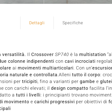
Dettagli
Specifiche
 versatilità.
Il
Crossover
SP740
è la
multistation
“a
due colonne indipendenti
con
cavi incrociati
regolab
olare
ai
movimenti multiarticolari
. Con un’
escursio
toria naturale e controllata
.Alleni
tutto il corpo
: cro
ensioni per
tricipiti
, fino a varianti per
gambe
e
glute
e con carichi elevati; il
design compatto
facilita l’
datto a
tutti i livelli
: i principianti trovano movimen
di movimento
e
carichi progressivi
per obiettivi di
f
cipali