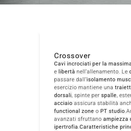
Crossover
Cavi incrociati per la massima
e
libertà
nell’allenamento. Le
passare dall’
isolamento musc
esercizio mantiene una
traiet
dorsali
, spinte per
spalle
, est
acciaio
assicura stabilità anch
functional zone
o
PT studio
.A
avanzati sfruttano
ampiezza 
ipertrofia
.
Caratteristiche prin