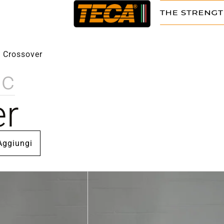
/
Crossover
ic
er
Aggiungi