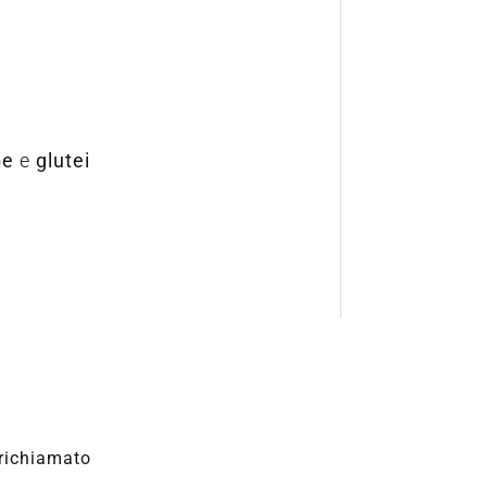
be
e
glutei