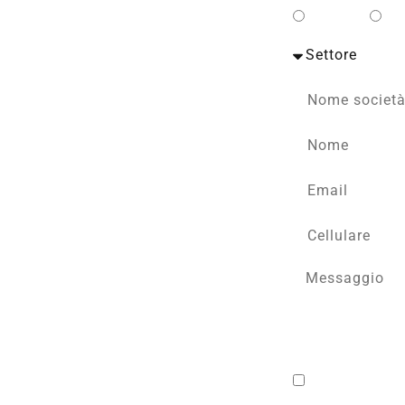
Privato
Bu
to con un esperto TECA.
rate in base al tuo profilo
Confermo di ave