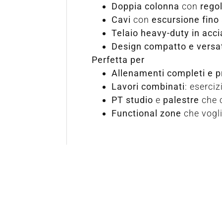
Doppia colonna
con
rego
Cavi
con
escursione fino
Telaio heavy-duty in acci
Design compatto e versat
Perfetta per
Allenamenti completi e p
Lavori combinati
: eserciz
PT studio
e
palestre
che 
Functional zone
che vogl
Richiedi
informazioni