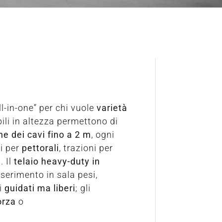
ll-in-one” per chi vuole
varietà
ili in altezza permettono di
ne dei cavi fino a 2 m
, ogni
ci per
pettorali
, trazioni per
i
. Il
telaio heavy-duty in
inserimento in sala pesi,
ti
guidati ma liberi
; gli
orza
o