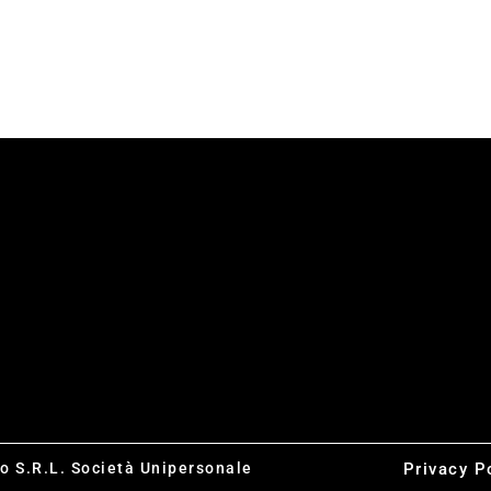
dei miei Dati, nell
co S.R.L. Società Unipersonale
Privacy P