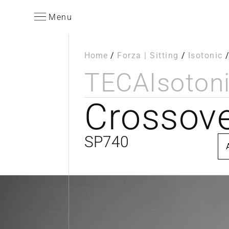
Menu
Home
/
Forza | Sitting
/
Isotonic
TECA
Isoton
Crossov
SP740