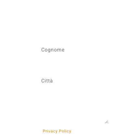
siness
r preso visione della
Privacy Policy
e al Trattamento