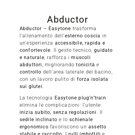
Abductor
Abductor – Easytone
trasforma
l’allenamento dell’
esterno coscia
in
un’esperienza
accessibile, rapida e
confortevole
. Il gesto tecnico,
guidato
A
e naturale
, rafforza i
muscoli
abduttori
, migliorando
tonicità
e
S
controllo
dell’area laterale del bacino,
con un lavoro pulito di
forza isolata
sui glutei
.
La tecnologia
Easytone plug’n’train
elimina le complicazioni: l’utente
inizia subito, senza regolazioni
. Il
sedile inclinato
e lo
schienale
ergonomico
favoriscono un
assetto
stabile e raccolto
. I
rulli imbottiti
e