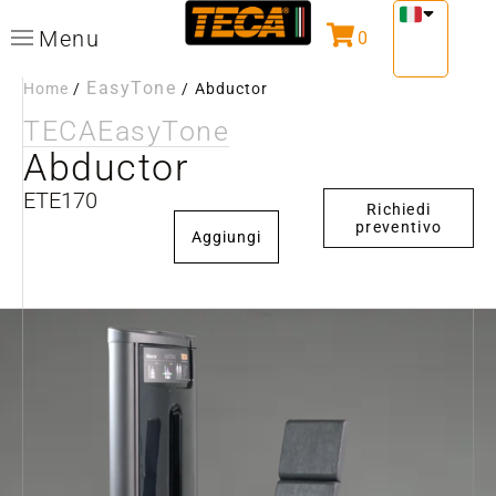
Menu
0
EasyTone
Home
/
/
Abductor
TECA
EasyTone
Abductor
ETE170
Richiedi
preventivo
Aggiungi