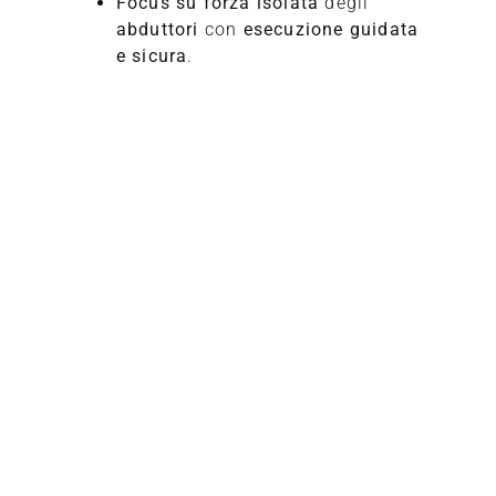
Focus su forza isolata
degli
abduttori
con
esecuzione guidata
e sicura
.
Richiedi
informazioni
Compila il modulo per entrare in contatto diretto con un
esperto TECA.
Rispondiamo in tempi rapidi con informazioni mirate in
base al tuo profilo e alle tue esigenze.