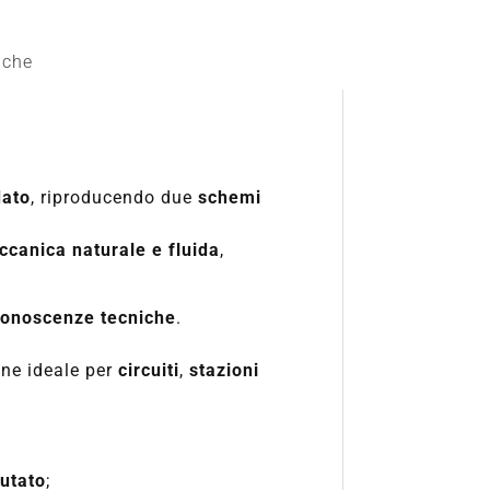
iche
dato
, riproducendo due
schemi
canica naturale e fluida
,
conoscenze tecniche
.
ne ideale per
circuiti
,
stazioni
utato
;