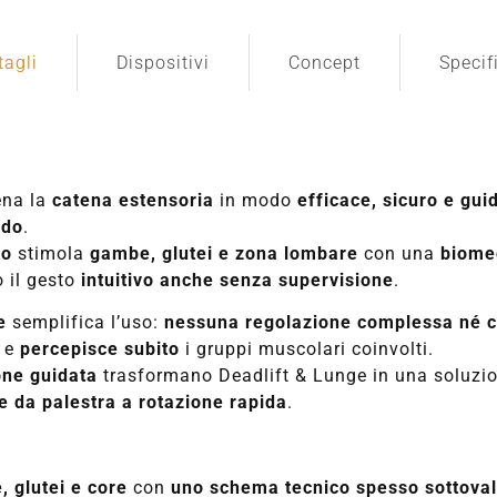
tagli
Dispositivi
Concept
Specif
ena la
catena estensoria
in modo
efficace, sicuro e gui
ndo
.
vo
stimola
gambe, glutei e zona lombare
con una
biomec
 il gesto
intuitivo anche senza supervisione
.
e
semplifica l’uso:
nessuna regolazione complessa né 
e
percepisce subito
i gruppi muscolari coinvolti.
one guidata
trasformano Deadlift & Lunge in una soluzio
 da palestra a rotazione rapida
.
 glutei e core
con
uno schema tecnico spesso sottoval