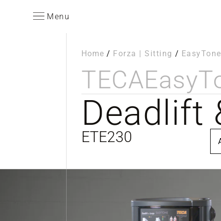
Menu
Home
/
Forza | Sitting
/
EasyTon
TECA
EasyT
Deadlift
ETE230