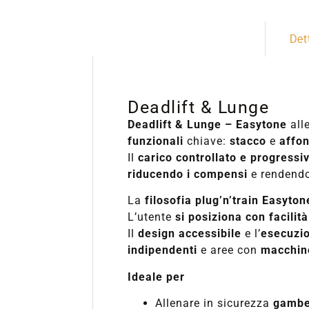
Det
Deadlift & Lunge
Deadlift & Lunge – Easytone
all
funzionali
chiave:
stacco
e
affo
Il
carico controllato e progressi
riducendo i compensi
e rendendo
La
filosofia plug’n’train Easyton
L’utente
si posiziona con facilità
Il
design accessibile
e l’
esecuzi
indipendenti
e aree con
macchine
Ideale per
Allenare in sicurezza
gambe,