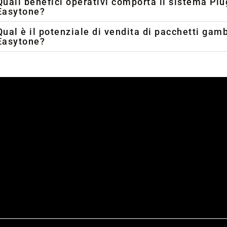
Quali benefici operativi comporta il sistema Plu
Easytone?
Qual è il potenziale di vendita di pacchetti gam
Easytone?