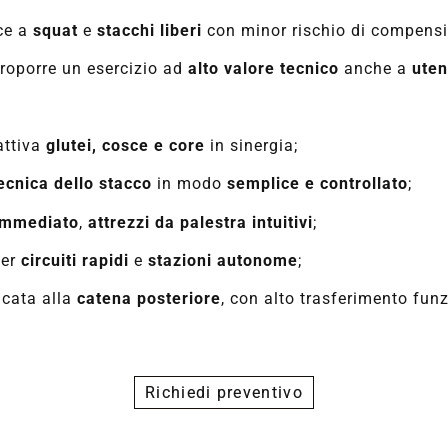
ace a
squat
e
stacchi liberi
con minor rischio di compensi
roporre un esercizio ad
alto valore tecnico
anche a
uten
attiva
glutei, cosce e core
in sinergia;
ecnica dello stacco
in modo
semplice e controllato
;
immediato
,
attrezzi da palestra intuitivi
;
per
circuiti rapidi
e
stazioni autonome
;
icata alla
catena posteriore
, con alto trasferimento fun
Richiedi preventivo