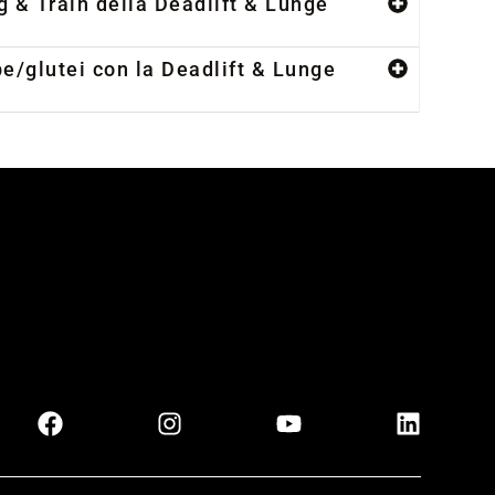
g & Train della Deadlift & Lunge
be/glutei con la Deadlift & Lunge