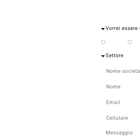
Privato
Bu
to con un esperto TECA.
rate in base al tuo profilo