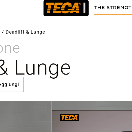
e
/
Deadlift & Lunge
one
 & Lunge
Aggiungi