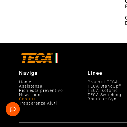
Naviga
Linee
Home
Prodotti TECA
®
Assistenza
TECA StandUp
Richiesta preventivo
TECA Isotonic
Newsroom
TECA Switching
Contatti
Boutique Gym
Trasparenza Aiuti