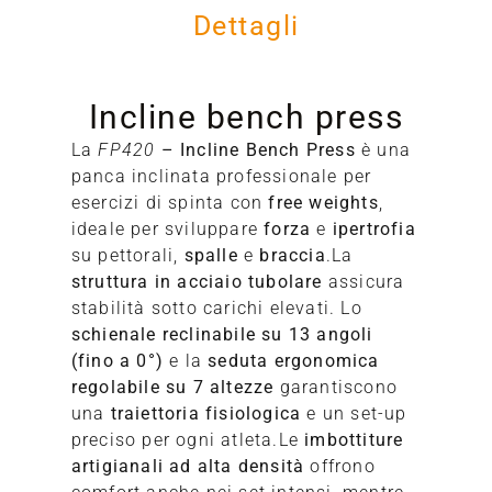
Dettagli
Incline bench press
La
FP420
– Incline Bench Press
è una
14
panca inclinata professionale per
16
esercizi di spinta con
free weights
,
14
ideale per sviluppare
forza
e
ipertrofia
89
su pettorali,
spalle
e
braccia
.La
struttura in acciaio tubolare
assicura
stabilità sotto carichi elevati. Lo
schienale reclinabile su 13 angoli
(fino a 0°)
e la
seduta ergonomica
regolabile su 7 altezze
garantiscono
una
traiettoria fisiologica
e un set-up
preciso per ogni atleta.Le
imbottiture
artigianali ad alta densità
offrono