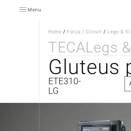
Menu
Home
/
Forza | Circuit
/
Legs & Gl
TECA
Legs &
Gluteus 
ETE310-
LG