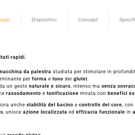
tagli
Dispositivi
Concept
Specif
tati rapidi.
macchina da palestra
studiata per stimolare in profondi
erminante per
forma
e
tono
dei
glutei
.
da un gesto
naturale e sicuro
, intenso ma
senza sovracc
sce
rassodamento
e
tonificazione
mirata con
benefici es
gliora anche
stabilità del bacino
e
controllo del core
, con
es
, unisce
azione localizzata
ed
efficacia funzionale
in