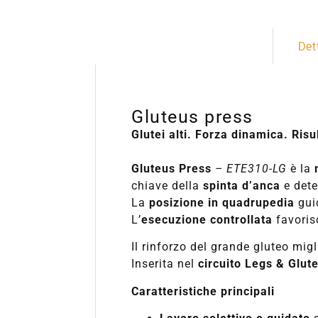
Det
Gluteus press
Glutei alti. Forza dinamica. Risul
Gluteus Press
–
ETE310-LG
è la
chiave della
spinta d’anca
e det
La
posizione in quadrupedia
gui
L’
esecuzione controllata
favori
Il rinforzo del grande gluteo mi
Inserita nel
circuito Legs & Glut
Caratteristiche principali