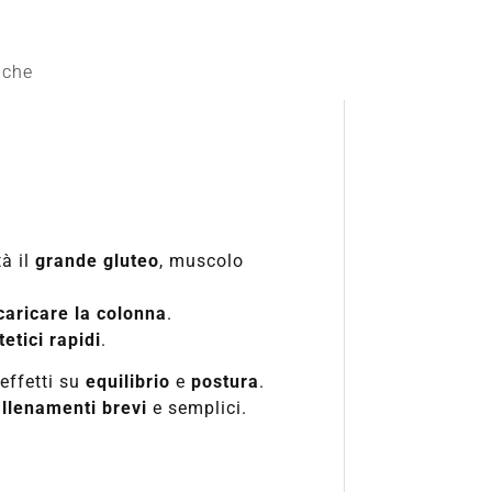
iche
tà il
grande gluteo
, muscolo
aricare la colonna
.
tetici rapidi
.
 effetti su
equilibrio
e
postura
.
allenamenti brevi
e semplici.