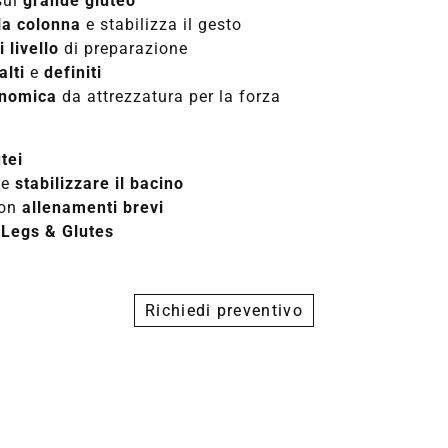
sul
grande gluteo
la colonna
e stabilizza il gesto
i livello
di preparazione
alti
e
definiti
onomica
da attrezzatura per la forza
utei
e
stabilizzare il bacino
on
allenamenti brevi
i Legs & Glutes
Richiedi preventivo