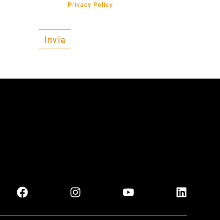
r preso visione della
Privacy Policy
e al Trattamento
’ambito dell’informativa stessa.
Invia