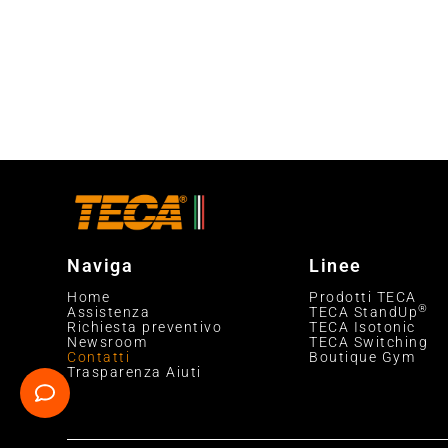
Naviga
Linee
Home
Prodotti TECA
®
Assistenza
TECA StandUp
Richiesta preventivo
TECA Isotonic
Newsroom
TECA Switching
Contatti
Boutique Gym
Trasparenza Aiuti