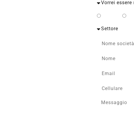
Privato
Bu
to con un esperto TECA.
rate in base al tuo profilo