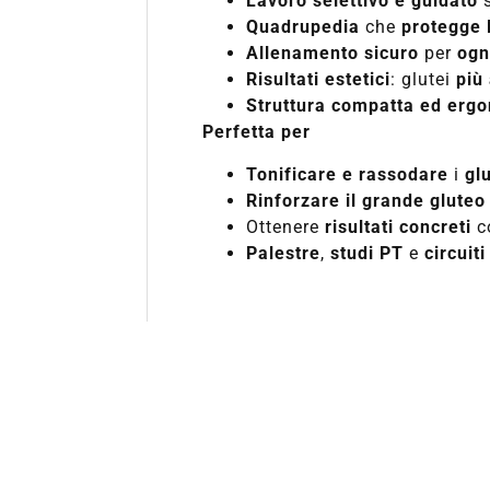
Lavoro selettivo e guidato
Quadrupedia
che
protegge 
Allenamento sicuro
per
ogn
Risultati estetici
: glutei
più 
Struttura compatta ed erg
Perfetta per
Tonificare e rassodare
i
gl
Rinforzare il grande gluteo
Ottenere
risultati concreti
c
Palestre
,
studi PT
e
circuit
Richiedi