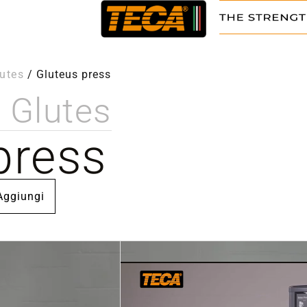
utes
/
Gluteus press
 Glutes
press
Aggiungi