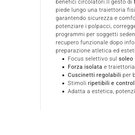
benefici circolatori.Il gesto di
piede lungo una traiettoria fis
garantendo sicurezza e comfor
potenziare i polpacci, corregge
programmi per soggetti sedent
recupero funzionale dopo infor
preparazione atletica ed estet
Focus selettivo sul
soleo
Forza isolata
e traiettori
Cuscinetti regolabili
per b
Stimoli
ripetibili e control
Adatta a estetica, poten
Richiedi