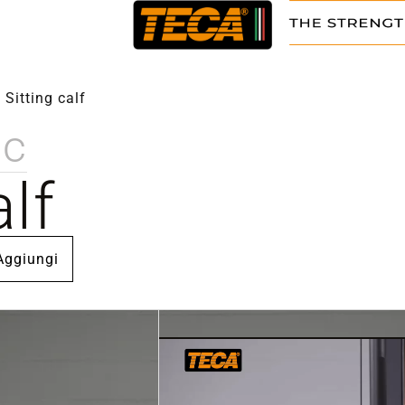
/
Sitting calf
ic
alf
Aggiungi