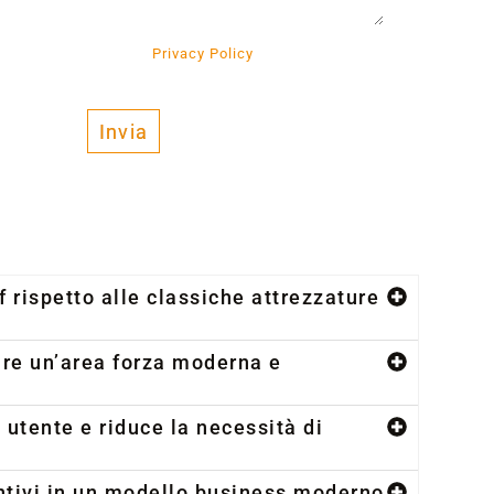
r preso visione della
Privacy Policy
e al Trattamento
’ambito dell’informativa stessa.
Invia
f rispetto alle classiche attrezzature
are un’area forza moderna e
 utente e riduce la necessità di
untivi in un modello business moderno