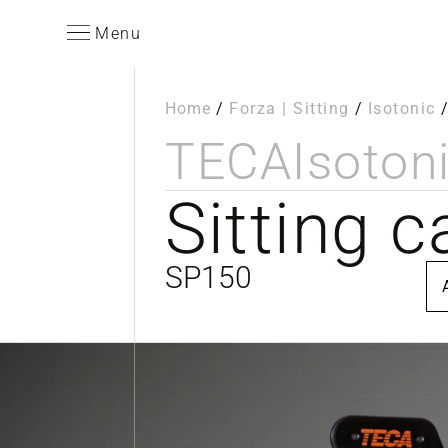
Menu
Home
/
Forza | Sitting
/
Isotonic
TECA
Isoton
Sitting c
SP150