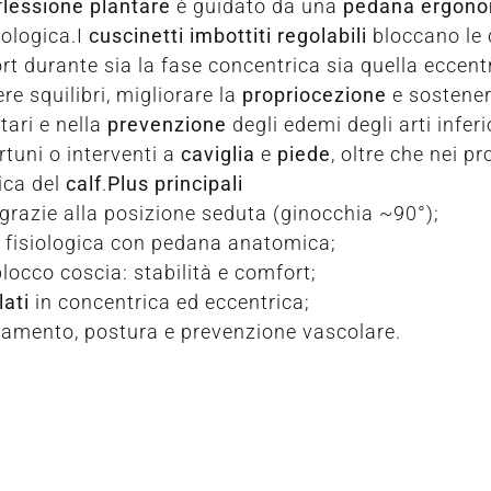
flessione plantare
è guidato da una
pedana ergono
iologica.I
cuscinetti imbottiti regolabili
bloccano le 
t durante sia la fase concentrica sia quella eccent
re squilibri, migliorare la
propriocezione
e sostenere
ari e nella
prevenzione
degli edemi degli arti inferi
tuni o interventi a
caviglia
e
piede
, oltre che nei 
ica del
calf
.
Plus principali
grazie alla posizione seduta (ginocchia ~90°);
a fisiologica con pedana anatomica;
locco coscia: stabilità e comfort;
lati
in concentrica ed eccentrica;
ziamento, postura e prevenzione vascolare.