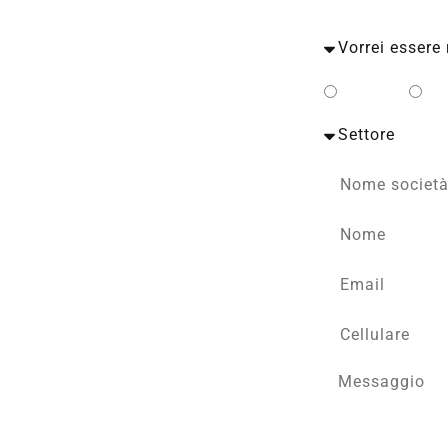
Privato
Bu
to con un esperto TECA.
rate in base al tuo profilo