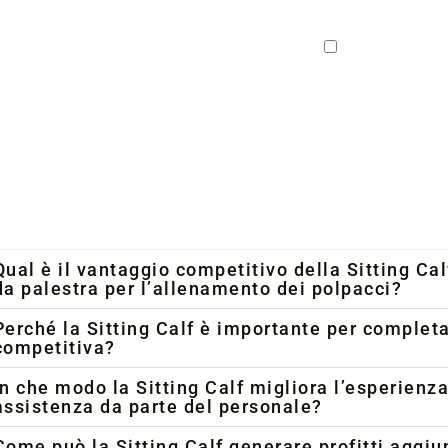
Confermo di ave
dei miei Dati, nell
Qual è il vantaggio competitivo della Sitting Cal
da palestra per l’allenamento dei polpacci?
Perché la Sitting Calf è importante per complet
competitiva?
In che modo la Sitting Calf migliora l’esperienza
assistenza da parte del personale?
Come può la Sitting Calf generare profitti aggi