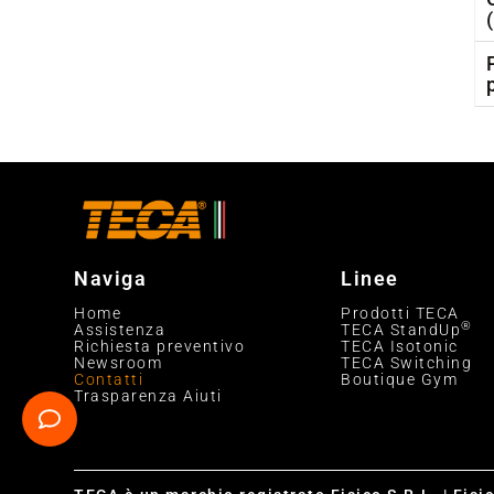
Naviga
Linee
Home
Prodotti TECA
®
Assistenza
TECA StandUp
Richiesta preventivo
TECA Isotonic
Newsroom
TECA Switching
Contatti
Boutique Gym
Trasparenza Aiuti