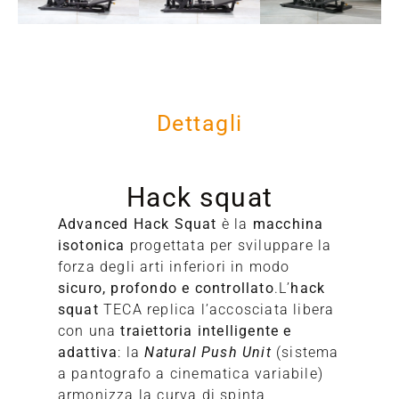
Dettagli
Hack squat
Advanced Hack Squat
è la
macchina
isotonica
progettata per sviluppare la
forza degli arti inferiori in modo
sicuro, profondo e controllato
.L’
hack
squat
TECA replica l’accosciata libera
con una
traiettoria intelligente e
adattiva
: la
Natural Push Unit
(sistema
a pantografo a cinematica variabile)
S
armonizza la curva di spinta