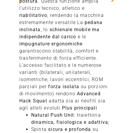
postura
. Questa funzione amplia
l’utilizzo tecnico, atletico e
riabilitativo
, rendendo la macchina
estremamente versatile.La
pedana
inclinata
, lo
schienale mobile ma
indipendente dal carico
e le
impugnature ergonomiche
garantiscono stabilità, comfort e
trasferimento di forza efficiente.
L’accesso facilitato e le numerose
varianti (bilaterali, unilaterali,
isometriche, lavori eccentrici, ROM
parziali per
forza isolata
su porzioni
di movimento) rendono
Advanced
Hack Squat
adatta sia ai neofiti sia
agli atleti evoluti.
Plus principali
Natural Push Unit
: traiettoria
dinamica, fisiologica e adattiva
;
Spinta
sicura e profonda
su