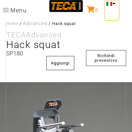
Menu
0
Advanced
Home
/
/
Hack squat
TECA
Advanced
Hack squat
SP180
Richiedi
preventivo
Aggiungi