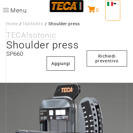
Menu
0
Isotonic
Home
/
/
Shoulder press
TECA
Isotonic
Shoulder press
SP660
Richiedi
preventivo
Aggiungi