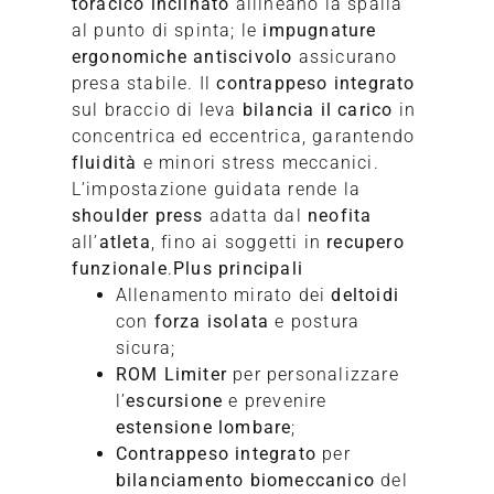
toracico inclinato
allineano la spalla
al punto di spinta; le
impugnature
ergonomiche antiscivolo
assicurano
presa stabile. Il
contrappeso integrato
sul braccio di leva
bilancia il carico
in
concentrica ed eccentrica, garantendo
fluidità
e minori stress meccanici.
L’impostazione guidata rende la
shoulder press
adatta dal
neofita
all’
atleta
, fino ai soggetti in
recupero
funzionale
.
Plus principali
Allenamento mirato dei
deltoidi
con
forza isolata
e postura
sicura;
ROM Limiter
per personalizzare
l’
escursione
e prevenire
estensione lombare
;
Contrappeso integrato
per
bilanciamento biomeccanico
del