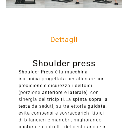
Dettagli
Shoulder press
Shoulder Press
è la
macchina
isotonica
progettata per allenare con
precisione e sicurezza
i
deltoidi
(porzione
anteriore
e
laterale
), con
sinergia dei
tricipiti
.La
spinta sopra la
testa
da seduti, su traiettoria
guidata
,
C
evita compensi e sovraccarichi tipici
di bilancieri e manubri, migliorando
S
postura
e controllo del gesto anche in