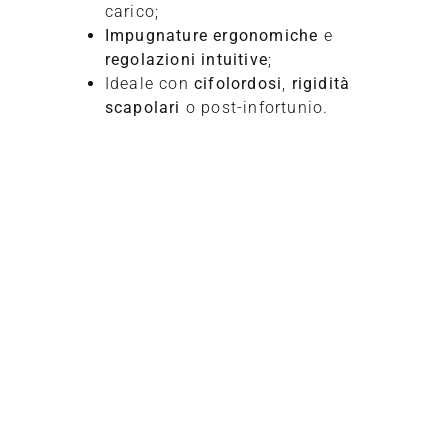
carico;
Impugnature ergonomiche
e
regolazioni intuitive
;
Ideale con
cifolordosi
,
rigidità
scapolari
o post-infortunio.
Richiedi
informazioni
Compila il modulo per entrare in contatto diretto con un
esperto TECA.
Rispondiamo in tempi rapidi con informazioni mirate in
base al tuo profilo e alle tue esigenze.