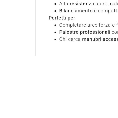
Alta
resistenza
a urti, cal
Bilanciamento
e compatte
Perfetti per
Completare aree forza e
Palestre professionali
con
Chi cerca
manubri access
Richiedi
informazioni
Compila il modulo per entrare in contatto diret