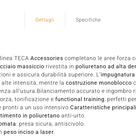
Dettagli
Specifiche
 linea TECA
Accessories
completano le aree forza c
acciaio massiccio
rivestita in
poliuretano ad alta de
zioni e assicura durabilità superiore. L’
impugnatura 
alte intensità, mentre la
costruzione monoblocco
tenza all’usura.Bilanciamento accurato e ingombro r
 forza, tonificazione e
functional training
, perfetti p
e pronti a un uso intensivo.
Caratteristiche principal
stimento in poliuretano
anti-urto.
romata
: presa sicura, antiscivolo.
n
peso inciso a laser
.