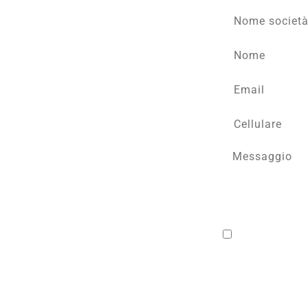
rate in base al tuo profilo
Confermo di ave
dei miei Dati, nell