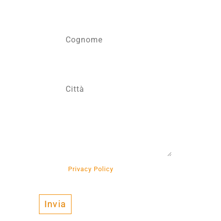
r preso visione della
Privacy Policy
e al Trattamento
’ambito dell’informativa stessa.
Invia