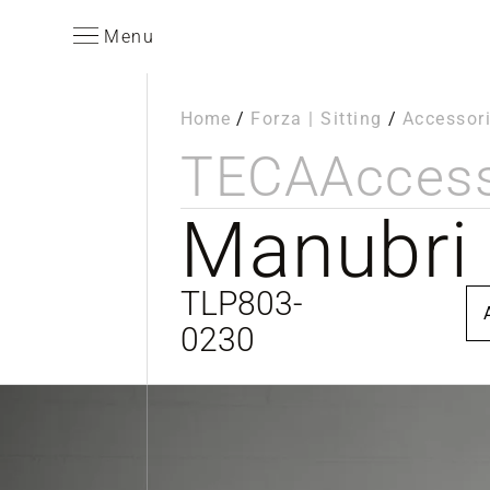
Menu
Home
/
Forza | Sitting
/
Accessor
TECA
Access
Manubri 
TLP803-
0230