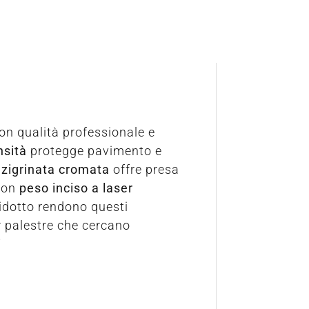
on qualità professionale e
nsità
protegge pavimento e
zigrinata cromata
offre presa
con
peso inciso a laser
idotto rendono questi
er palestre che cercano
i