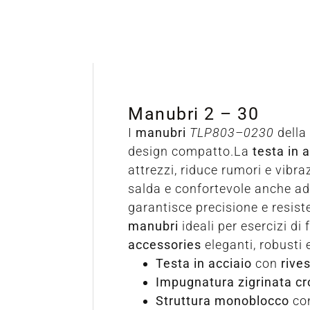
Manubri 2 – 30
I
manubri
TLP803–0230
della
design compatto.La
testa in 
attrezzi, riduce rumori e vibra
salda e confortevole anche ad 
garantisce precisione e resis
manubri
ideali per esercizi di
accessories
eleganti, robusti 
Testa in acciaio
con
rive
Impugnatura zigrinata c
Struttura monoblocco
co