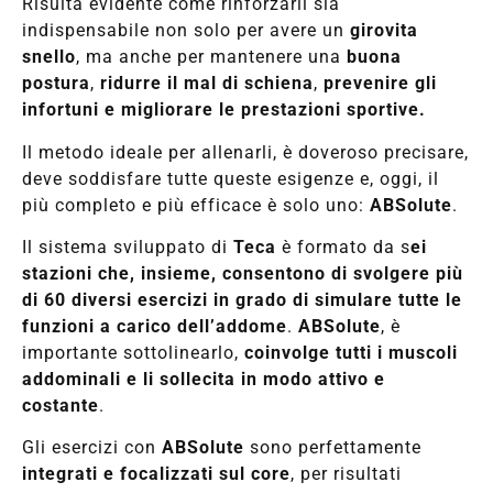
Risulta evidente come rinforzarli sia
indispensabile non solo per avere un
girovita
snello
, ma anche per mantenere una
buona
postura
,
ridurre il mal di schiena
,
prevenire gli
infortuni e migliorare le prestazioni sportive.
Il metodo ideale per allenarli, è doveroso precisare,
deve soddisfare tutte queste esigenze e, oggi, il
più completo e più efficace è solo uno:
ABSolute
.
Il sistema sviluppato di
Teca
è formato da s
ei
stazioni che, insieme, consentono di svolgere più
di 60 diversi esercizi in grado di simulare tutte le
funzioni a carico dell’addome
.
ABSolute
, è
importante sottolinearlo,
coinvolge tutti i muscoli
addominali e li sollecita in modo attivo e
costante
.
Gli esercizi con
ABSolute
sono perfettamente
integrati e focalizzati sul core
, per risultati