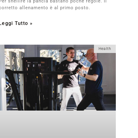
Per snellire la pancia bastano poche regole. Il
corretto allenamento è al primo posto.
Leggi Tutto »
Health