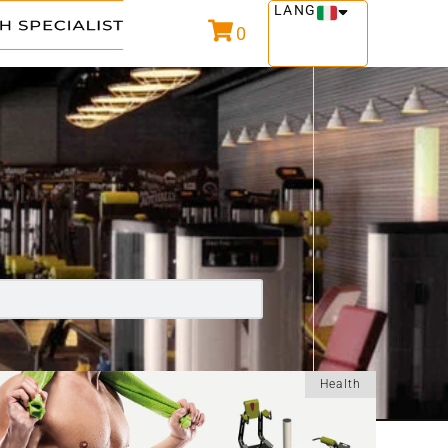
LANG
0
Health