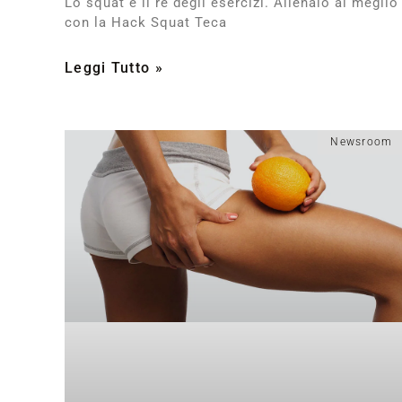
Lo squat è il rè degli esercizi. Allenalo al meglio
con la Hack Squat Teca
Leggi Tutto »
Newsroom