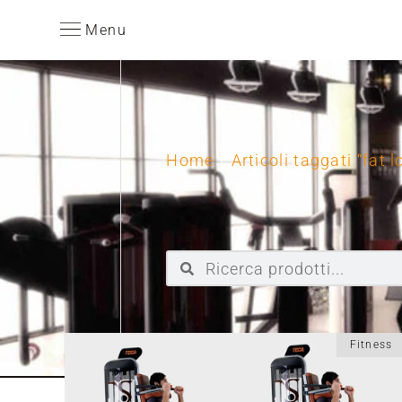
Menu
Home
/
Articoli taggati “fat l
Fitness