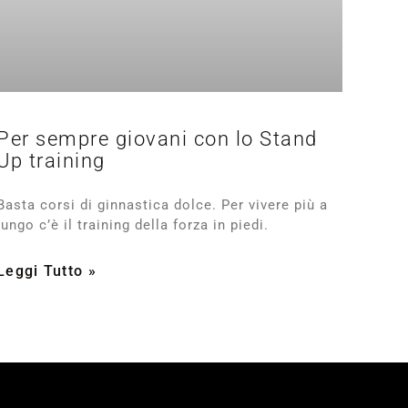
Per sempre giovani con lo Stand
Up training
Basta corsi di ginnastica dolce. Per vivere più a
lungo c’è il training della forza in piedi.
Leggi Tutto »