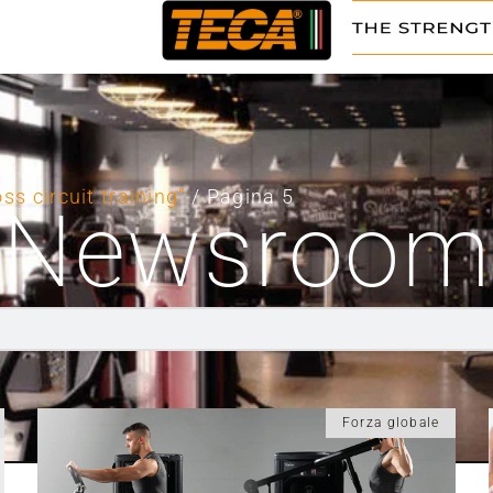
oss circuit training”
/ Pagina 5
Newsroom
Forza globale