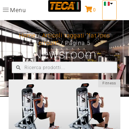
Menu
0
Home
/
Articoli taggati “fat loss
circuit”
/ Pagina 5
Newsroom
Fitness