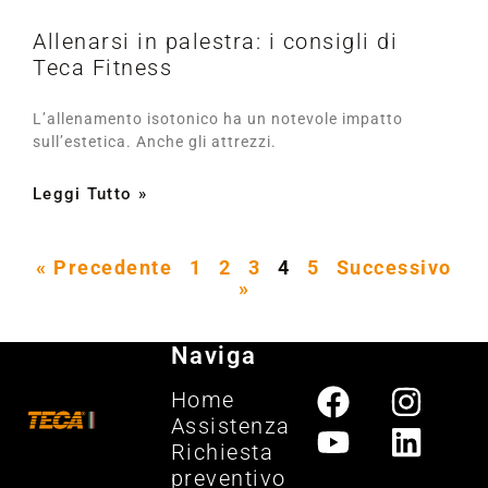
Allenarsi in palestra: i consigli di
Teca Fitness
L’allenamento isotonico ha un notevole impatto
sull’estetica. Anche gli attrezzi.
Leggi Tutto »
« Precedente
1
2
3
4
5
Successivo
»
Naviga
Home
Assistenza
Richiesta
preventivo