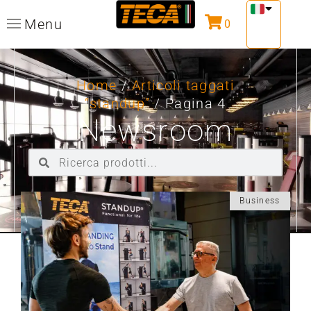
Menu
0
Home
/
Articoli taggati
“standup”
/ Pagina 4
Newsroom
Business