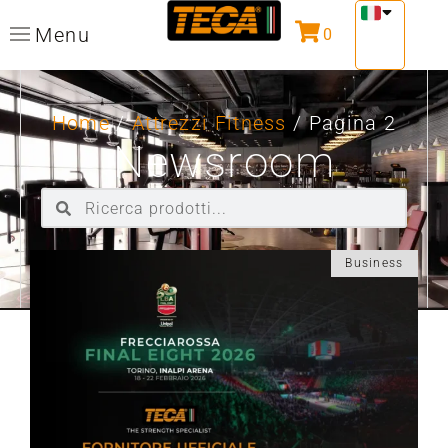
Menu
0
Home
/
Attrezzi Fitness
/ Pagina 2
Newsroom
Business