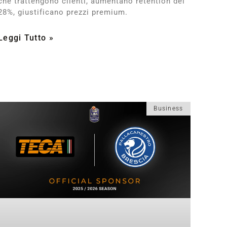
che trattengono clienti, aumentano retention del
28%, giustificano prezzi premium.
Leggi Tutto »
Business