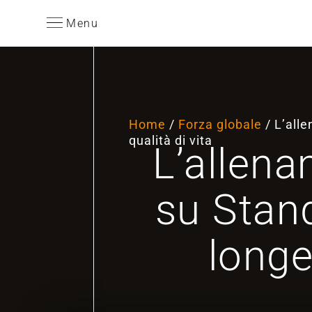
Menu
Home
/
Forza globale
/ L’alle
qualità di vita
L’allena
su Stand
longev