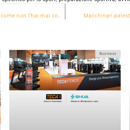
TECA, the Strength specialist: la forza come non l’hai mai conosciuta
Macchinari palestr
Business