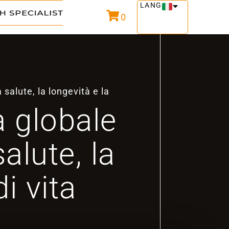
LANG
0
salute, la longevità e la
a globale
alute, la
di vita