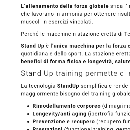
L’allenamento della forza globale
sfida l’
che lavorano in armonia per ottenere risult
muscoli in esercizi vincolati.
Perché le macchinein stazione eretta di Te
Stand Up
è
l’unica macchina per la forza c
quotidiana e dello sport. La stazione eret
benefici di forma fisica e longevità, salu
Stand Up training permette di r
La tecnologia
StandUp
semplifica e rende 
maggiormente bisogno del training globale, 
Rimodellamento corporeo
(dimagrimen
Longevity/anti aging
(ipertrofia funzio
Prevenzione e recupero
(recupero fun
Prestazioni
(functional training, gesto