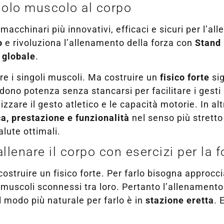
ngolo muscolo al corpo
acchinari più innovativi, efficaci e sicuri per l’al
o
e rivoluziona l’allenamento della forza con
Stand
 globale
.
are i singoli muscoli. Ma costruire un
fisico forte
sig
ono potenza senza stancarsi per facilitare i gesti q
mizzare il gesto atletico e le capacità motorie. In al
ca, prestazione e funzionalità
nel senso più stretto d
lute ottimali.
lenare il corpo con esercizi per la f
ostruire un fisico forte. Per farlo bisogna approcci
muscoli sconnessi tra loro. Pertanto l’allenamento 
l modo più naturale per farlo è in
stazione eretta
. 