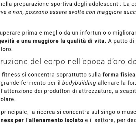
e nella preparazione sportiva degli adolescenti. La
ortive e non, possono essere svolte con maggiore suc
uperare prima e meglio da un infortunio o migliorar
gevità e una maggiore la qualità di vita.
A patto di
loro.
truzione del corpo nell’epoca d’oro d
el fitness si concentra soprattutto sulla
forma fisica
i grande fermento per il
bodybuilding
allenare la for
l’attenzione dei produttori di attrezzature, a scapi
polare.
o principale, la ricerca si concentra sul singolo mu
tness per l’allenamento isolato
e il settore, per de