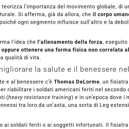
 teorizza l’importanza del movimento globale, di un
urale. Si afferma, già da allora, che
il corpo uman
 poiché ogni segmento influisce sull’altro e la deb
orma l’idea che
l’allenamento della forza
, eseguito
oppure ottenere una forma fisica non correlata al
 qualità di vita.
liorare la salute e il benessere nell
lute e al benessere c’è
Thomas DeLorme
, un fisiatr
 riabilitare i soldati americani feriti nel secondo 
ti (
heavy resistance training
) e in un’epoca dove i
o connessi tra loro da un’asta, una sorta di Leg exte
i soldati feriti o ai soggetti infortunati. Il fisiat