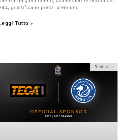
che trattengono clienti, aumentano retention del
28%, giustificano prezzi premium.
Leggi Tutto »
Business