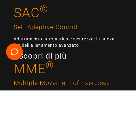
®
SAC
Self Adaptive Control
Adattamento automatico e sicurezza: la nuova
era dell’allenamento avanzato
Scopri di più
®
MME
Multiple Movement of Exercises
Massima efficienza. Una macchina,
innumerevoli esercizi.
Scopri di più
®
VMC
Variable Motion Control