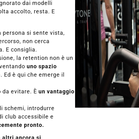
gnorato dai modelli
lta accolto, resta. E
 persona si sente vista,
percorso, non cerca
. E consiglia.
ione, la retention non è un
diventando
uno spazio
e
. Ed è qui che emerge il
o da evitare. È
un vantaggio
li schemi, introdurre
i club accessibile e
icemente pronto.
 altri ancora si