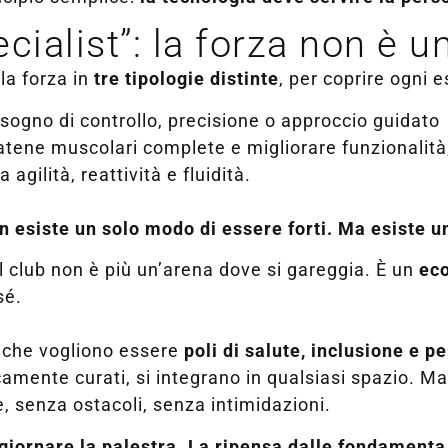
cialist”: la forza non è u
la forza in
tre tipologie distinte
, per coprire ogni 
bisogno di controllo, precisione o approccio guidato
catene muscolari complete e migliorare funzionalità,
a agilità, reattività e fluidità.
n esiste un solo modo di essere forti. Ma esiste 
il club non è più un’arena dove si gareggia. È un
ec
sé.
 che vogliono essere
poli di salute, inclusione e 
icamente curati, si integrano in qualsiasi spazio. M
e, senza ostacoli, senza intimidazioni.
ggiornare la palestra. La ripensa dalle fondamenta