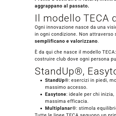
aggrappano al passato.
Il modello TECA d
Ogni innovazione nasce da una visi
in ogni condizione. Non attraverso
semplificano e valorizzano
.
È da qui che nasce il modello TECA:
costruire club dove ogni persona pu
StandUp®, Easyto
StandUp®
: esercizi in piedi, 
massimo accesso.
Easytone
: ideale per chi inizi
massima efficacia.
Multiplanar®
: stimola equilib
Tutte le linee TECA seguono un pri