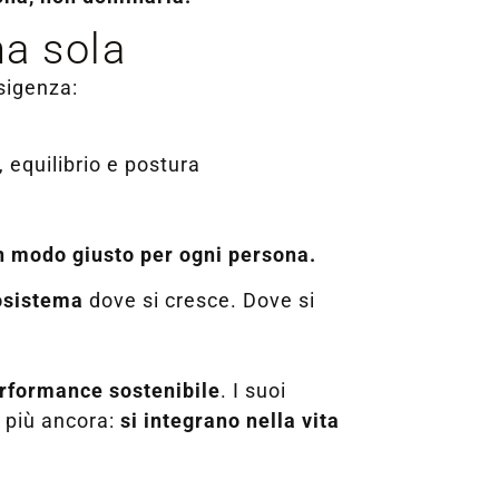
na sola
esigenza:
 equilibrio e postura
un modo giusto per ogni persona.
osistema
dove si cresce. Dove si
performance sostenibile
. I suoi
a più ancora:
si integrano nella vita
.