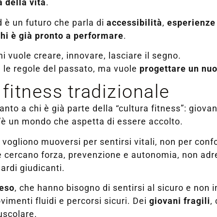
 della vita
.
Ed è un futuro che parla di
accessibilità
,
esperienze
hi è già pronto a performare
.
 vuole creare, innovare, lasciare il segno.
e le regole del passato, ma vuole
progettare un nu
 fitness tradizionale
nto a chi è già parte della “cultura fitness”: giovani
 c’è un mondo che aspetta di essere accolto.
e vogliono muoversi per sentirsi vitali, non per con
he cercano forza, prevenzione e autonomia, non adr
ardi giudicanti.
peso
, che hanno bisogno di sentirsi al sicuro e non i
vimenti fluidi e percorsi sicuri. Dei
giovani fragili
,
uscolare.