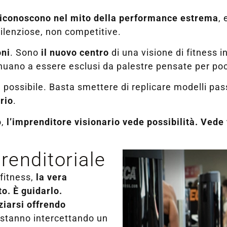
riconoscono nel mito della performance estrema
, 
silenziose, non competitive.
oni
. Sono
il nuovo centro
di una visione di fitness 
nuano a essere esclusi da palestre pensate per poc
possibile. Basta smettere di replicare modelli pass
ario
.
o,
l’imprenditore visionario vede possibilità. Ved
renditoriale
fitness,
la vera
o. È guidarlo.
ziarsi offrendo
stanno intercettando un