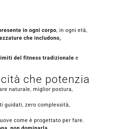
 presente in ogni corpo
, in ogni età,
rezzature che includono,
limiti del fitness tradizionale
e
cità che potenzia
lare naturale, miglior postura,
nti guidati, zero complessità,
i muove come è progettato per fare.
sona, non dominarla.