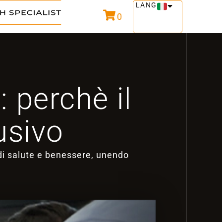
LANG
0
: perchè il
usivo
 di salute e benessere, unendo