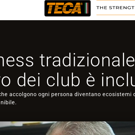
itness tradizionale
ro dei club è incl
lub che accolgono ogni persona diventano ecosistemi
nibile.