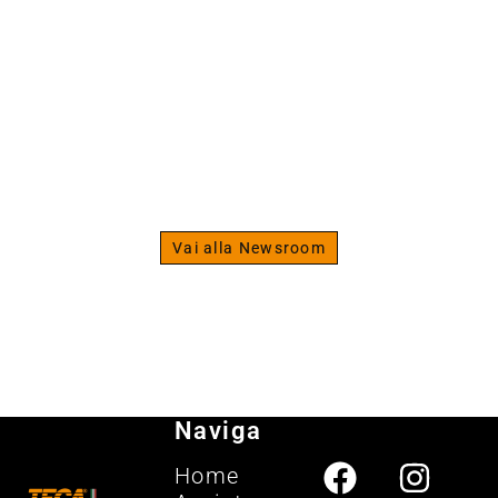
The Strength Specialist
Scopri la newsroom del
fitness
Vai alla Newsroom
Naviga
Home