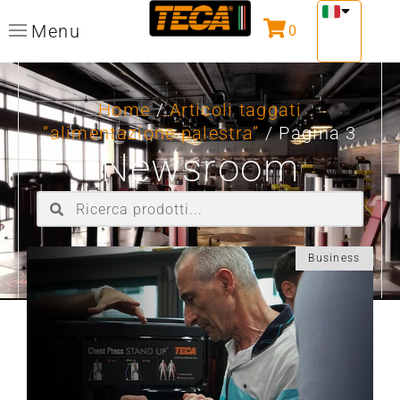
Menu
0
Home
/
Articoli taggati
“alimentazione palestra”
/ Pagina 3
Newsroom
Business