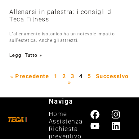
Allenarsi in palestra: i consigli di
Teca Fitness
L’allenamento isotonico ha un notevole impatto
sull’estetica. Anche gli attrezzi.
Leggi Tutto »
« Precedente
1
2
3
4
5
Successivo
»
Naviga
Home
Assistenza
Richiesta
preventivo