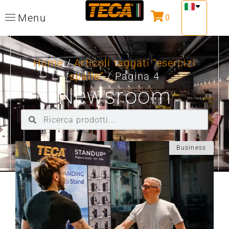
Menu
0
Home
/
Articoli taggati “esercizi
spalle”
/ Pagina 4
Newsroom
Business