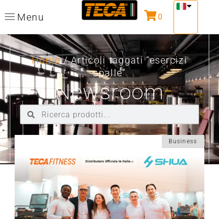
Menu
0
Home
/ Articoli taggati “esercizi
spalle”
Newsroom
Business