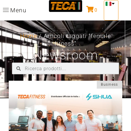
Menu
0
Home
/ Articoli taggati “female
fitness”
Newsroom
Business