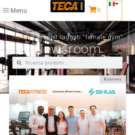
Menu
0
Home
/ Articoli taggati “female gym”
Newsroom
Business