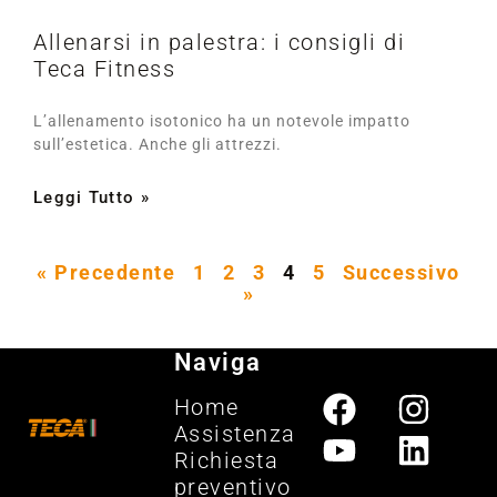
Allenarsi in palestra: i consigli di
Teca Fitness
L’allenamento isotonico ha un notevole impatto
sull’estetica. Anche gli attrezzi.
Leggi Tutto »
« Precedente
1
2
3
4
5
Successivo
»
Naviga
Home
Assistenza
Richiesta
preventivo