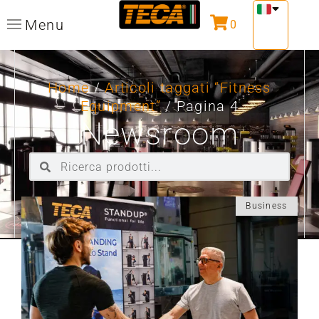
Menu
0
Home
/
Articoli taggati “Fitness
Equipment”
/ Pagina 4
Newsroom
Business