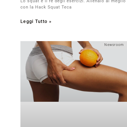
Lo squat è il rè degli esercizi. Allenalo al meglio
con la Hack Squat Teca
Leggi Tutto »
Newsroom