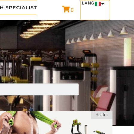
LANG
0
Health