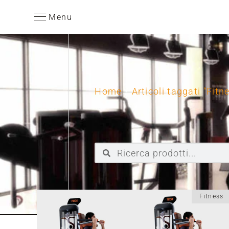
Menu
Home
/
Articoli taggati “Fit
Fitness