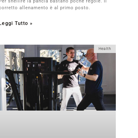
Per snellire la pancia bastano poche regole. Il
corretto allenamento è al primo posto.
Leggi Tutto »
Health