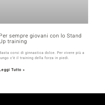
Per sempre giovani con lo Stand
Up training
Basta corsi di ginnastica dolce. Per vivere più a
lungo c’è il training della forza in piedi.
Leggi Tutto »