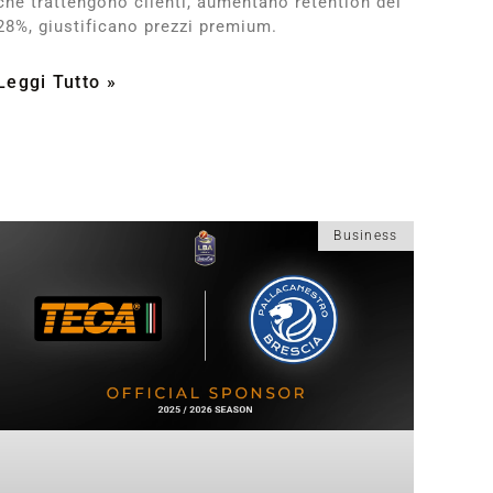
che trattengono clienti, aumentano retention del
28%, giustificano prezzi premium.
Leggi Tutto »
Business