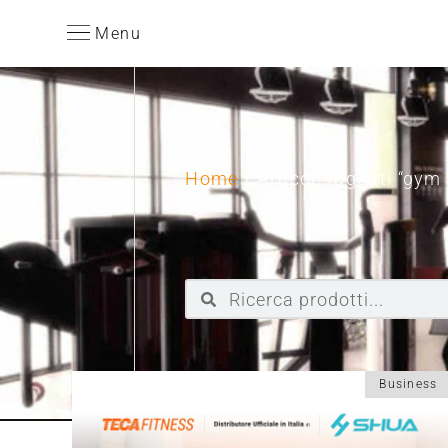
Menu
Home
/ Articoli taggati “gy
Business