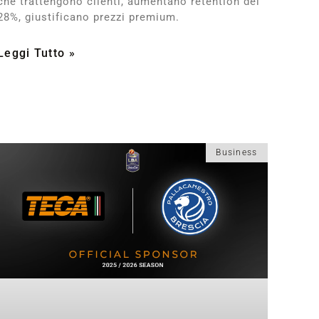
che trattengono clienti, aumentano retention del
28%, giustificano prezzi premium.
Leggi Tutto »
Business