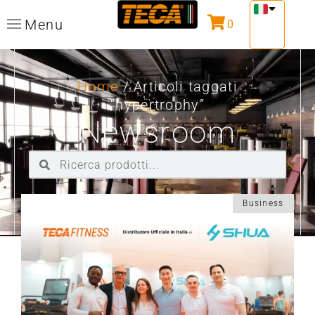
Menu
0
Home
/ Articoli taggati
“hypertrophy”
Newsroom
Business