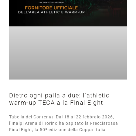
Dietro ogni palla a due: l’athletic
warm-up TECA alla Final Eight
Tabella dei Contenuti Dal 18 al 22 febbraio 2026,
l’Inalpi Arena di Torino ha ospitato la Frecciarossa
Final Eight, la 50ª edizione della Coppa Italia