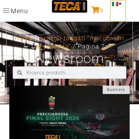
Menu
0
Home
/
Articoli taggati “macchinari
da palestra”
/ Pagina 2
Newsroom
Business