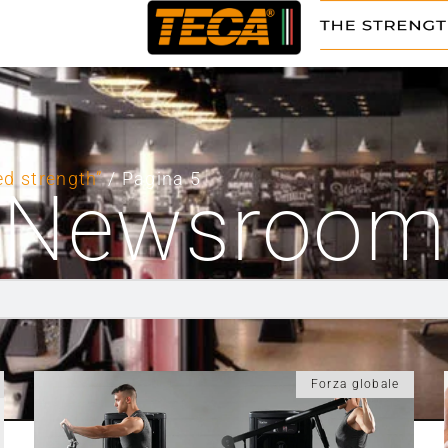
ed strength”
/ Pagina 5
Newsroom
Forza globale