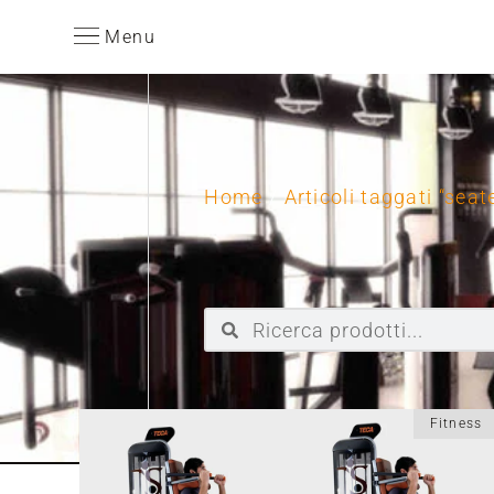
Menu
Home
/
Articoli taggati “seat
Fitness