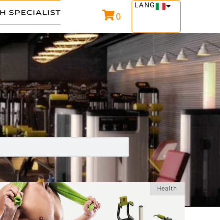
LANG
0
Health