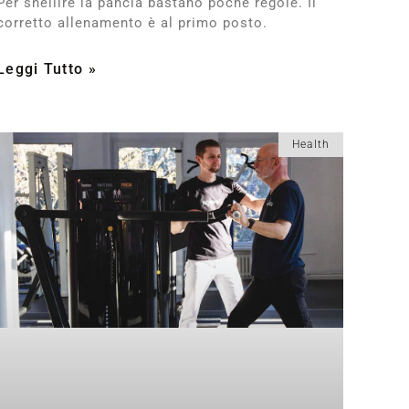
Per snellire la pancia bastano poche regole. Il
corretto allenamento è al primo posto.
Leggi Tutto »
Health