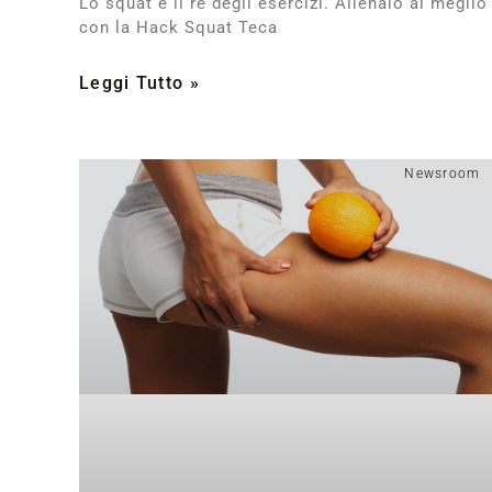
Lo squat è il rè degli esercizi. Allenalo al meglio
con la Hack Squat Teca
Leggi Tutto »
Newsroom