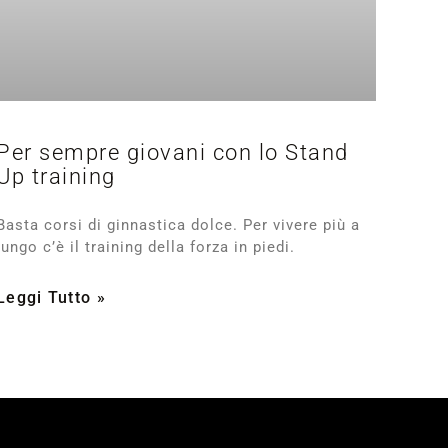
Per sempre giovani con lo Stand
Up training
Basta corsi di ginnastica dolce. Per vivere più a
lungo c’è il training della forza in piedi.
Leggi Tutto »