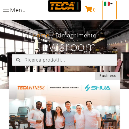
Menu
0
Home
/ Dimagrimento
Newsroom
Business