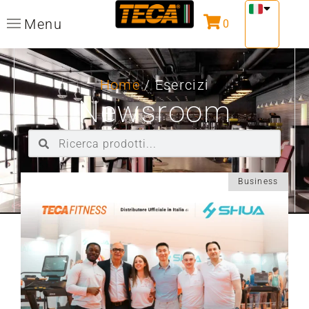
Menu
0
Home
/ Esercizi
Newsroom
Business