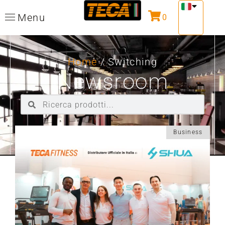
Menu
0
Home
/ Switching
Newsroom
Business