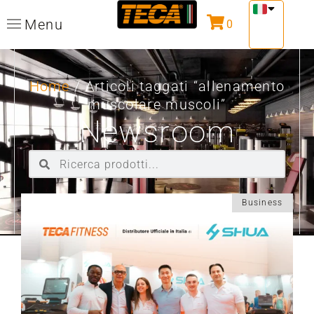
Menu
0
Home
/ Articoli taggati “allenamento
muscolare muscoli”
Newsroom
Business