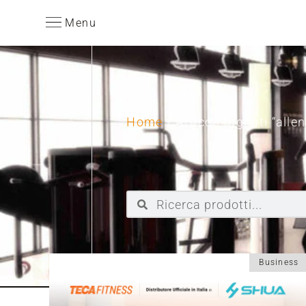
Menu
Home
/ Articoli taggati “all
Business