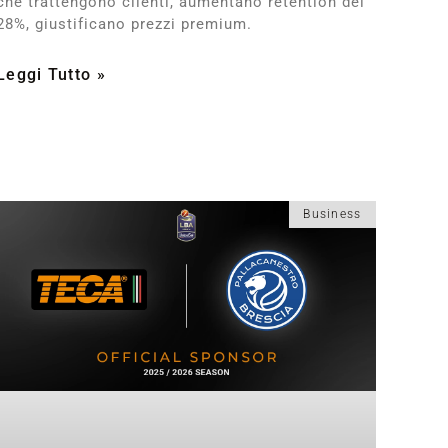
che trattengono clienti, aumentano retention del
28%, giustificano prezzi premium.
Leggi Tutto »
Business