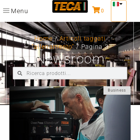
Menu
0
Home
/
Articoli taggati
“allenamento”
/ Pagina 3
Newsroom
Business