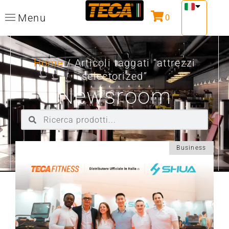
Menu
0
Home
/ Articoli taggati “attrezzi
selectorized”
Newsroom
Business