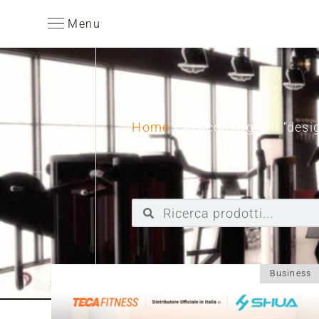
Menu
Home
/ Articoli taggati “desi
Business