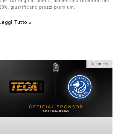
che trattengono clienti, aumentano retention del
28%, giustificano prezzi premium.
Leggi Tutto »
Business