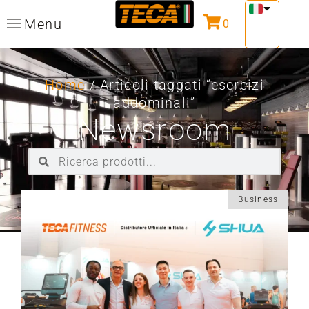
Menu
0
Home
/ Articoli taggati “esercizi
addominali”
Newsroom
Business