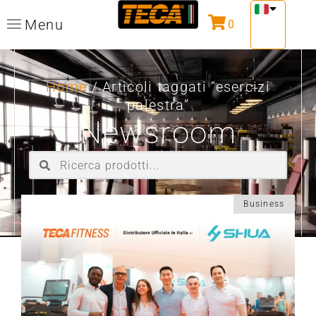
Menu
0
Home
/ Articoli taggati “esercizi
palestra”
Newsroom
Business