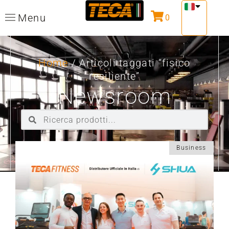
Menu
0
Home
/ Articoli taggati “fisico
resiliente”
Newsroom
Business