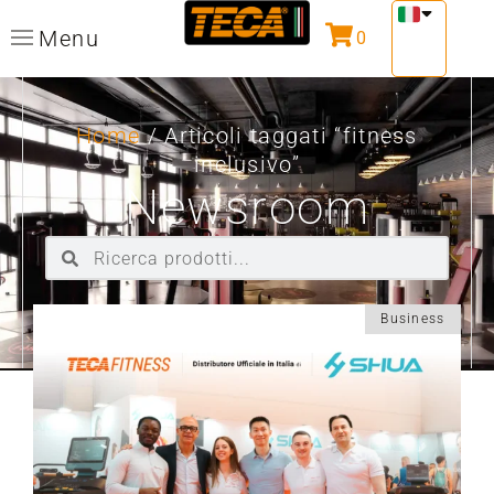
Menu
0
Home
/ Articoli taggati “fitness
inclusivo”
Newsroom
Business